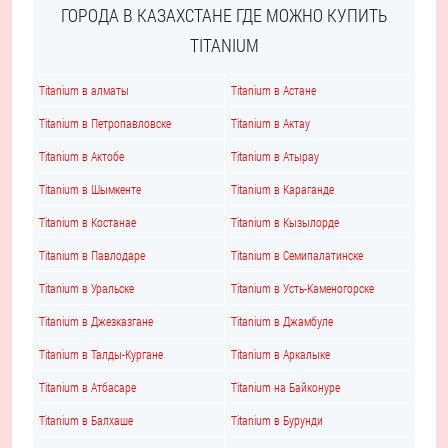
ГОРОДА В КАЗАХСТАНЕ ГДЕ МОЖНО КУПИТЬ
TITANIUM
Titanium в алматы
Titanium в Астане
Titanium в Петропавловске
Titanium в Актау
Titanium в Актобе
Titanium в Атырау
Titanium в Шымкенте
Titanium в Караганде
Titanium в Костанае
Titanium в Кызылорде
Titanium в Павлодаре
Titanium в Семипалатинске
Titanium в Уральске
Titanium в Усть-Каменогорске
Titanium в Джезказгане
Titanium в Джамбуле
Titanium в Талды-Кургане
Titanium в Аркалыке
Titanium в Атбасаре
Titanium на Байконуре
Titanium в Балхаше
Titanium в Бурунди