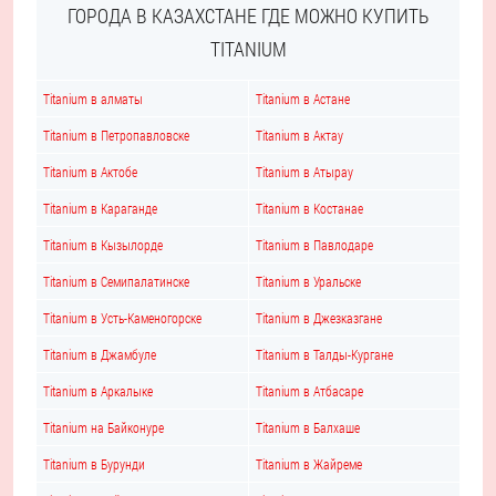
ГОРОДА В КАЗАХСТАНЕ ГДЕ МОЖНО КУПИТЬ
TITANIUM
Titanium в алматы
Titanium в Астане
Titanium в Петропавловске
Titanium в Актау
Titanium в Актобе
Titanium в Атырау
Titanium в Караганде
Titanium в Костанае
Titanium в Кызылорде
Titanium в Павлодаре
Titanium в Семипалатинске
Titanium в Уральске
Titanium в Усть-Каменогорске
Titanium в Джезказгане
Titanium в Джамбуле
Titanium в Талды-Кургане
Titanium в Аркалыке
Titanium в Атбасаре
Titanium на Байконуре
Titanium в Балхаше
Titanium в Бурунди
Titanium в Жайреме