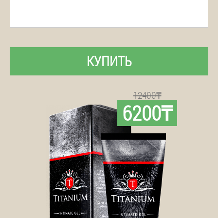
КУПИТЬ
12400₸
6200₸