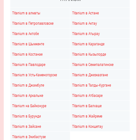
Titanium в алматы
Titanium в Астане
Titanium в Петропавловске
Titanium в Актау
Titanium в Актобе
Titanium в Атырау
Titanium в Шымкенте
Titanium в Караганде
Titanium в Костанае
Titanium в Кызылорде
Titanium в Павлодаре
Titanium в Семипалатинске
Titanium в Усть-Каменогорске
Titanium в Джезказгане
Titanium в Джамбуле
Titanium в Талды-Кургане
Titanium в Аркалыке
Titanium в Атбасаре
Titanium на Байконуре
Titanium в Балхаше
Titanium в Бурунди
Titanium в Жайреме
Titanium в Зайсане
Titanium в Кокшетау
Titanium в Экибастузе