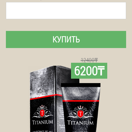
КУПИТЬ
12400₸
6200₸