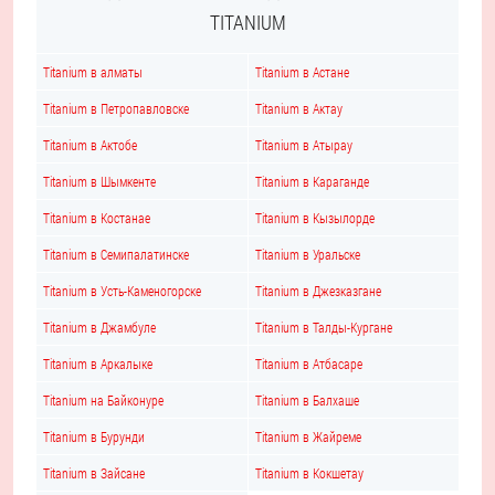
TITANIUM
Titanium в алматы
Titanium в Астане
Titanium в Петропавловске
Titanium в Актау
Titanium в Актобе
Titanium в Атырау
Titanium в Шымкенте
Titanium в Караганде
Titanium в Костанае
Titanium в Кызылорде
Titanium в Семипалатинске
Titanium в Уральске
Titanium в Усть-Каменогорске
Titanium в Джезказгане
Titanium в Джамбуле
Titanium в Талды-Кургане
Titanium в Аркалыке
Titanium в Атбасаре
Titanium на Байконуре
Titanium в Балхаше
Titanium в Бурунди
Titanium в Жайреме
Titanium в Зайсане
Titanium в Кокшетау