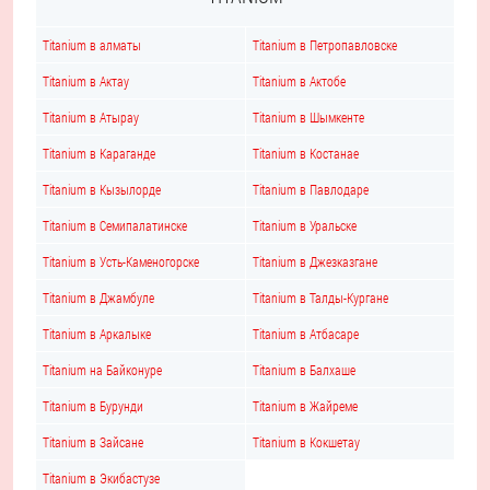
Titanium в алматы
Titanium в Петропавловске
Titanium в Актау
Titanium в Актобе
Titanium в Атырау
Titanium в Шымкенте
Titanium в Караганде
Titanium в Костанае
Titanium в Кызылорде
Titanium в Павлодаре
Titanium в Семипалатинске
Titanium в Уральске
Titanium в Усть-Каменогорске
Titanium в Джезказгане
Titanium в Джамбуле
Titanium в Талды-Кургане
Titanium в Аркалыке
Titanium в Атбасаре
Titanium на Байконуре
Titanium в Балхаше
Titanium в Бурунди
Titanium в Жайреме
Titanium в Зайсане
Titanium в Кокшетау
Titanium в Экибастузе