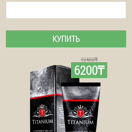
КУПИТЬ
12400₸
6200₸