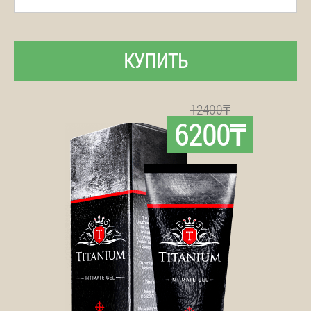
КУПИТЬ
12400₸
6200₸