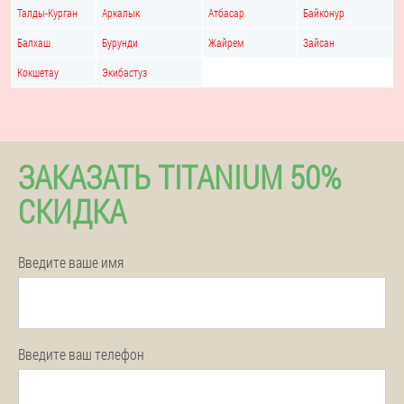
Талды-Курган
Аркалык
Атбасар
Байконур
Балхаш
Бурунди
Жайрем
Зайсан
Кокшетау
Экибастуз
ЗАКАЗАТЬ TITANIUM 50%
СКИДКА
Введите ваше имя
Введите ваш телефон