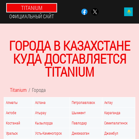
TITANIUM
ОФИЦИАЛЬНЫЙ САЙТ
ГОРОДА В КАЗАХСТАНЕ
КУДА ДОСТАВЛЯЕТСЯ
TITANIUM
Titanium
Города
Алматы
Астана
Петропавловск
Актау
Актобе
Атырау
Шымкент
Караганда
Костанай
Кызылорда
Павлодар
Семипалатинск
Уральск
Усть-Каменогорск
Джезказган
Джамбул